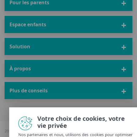
Pour les parents
Espace enfants
Solution
À propos
Plus de conseils
Votre choix de cookies, votre
vie privée
2026 Copyright © ESET, Tous droits réservés |
Confidentialité
|
Gérer les
Nos partenaires et nous, utilisons des cookies pour optimiser
cookies