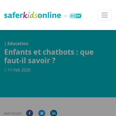
| Education
Enfants et chatbots : que
faut-il savoir ?
| 11 Feb 2026
PARTAGER