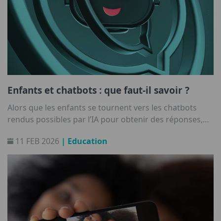
Enfants et chatbots : que faut-il savoir ?
Alors que les enfants se tournent vers les chatbots
rendus possibles par l’IA pour obtenir des réponses,
des conseils et de la compagnie, des questions se
11 FEB 2026
| Education
posent quant à leur sécurité, leur vie privée et leur
développement émotionnel.