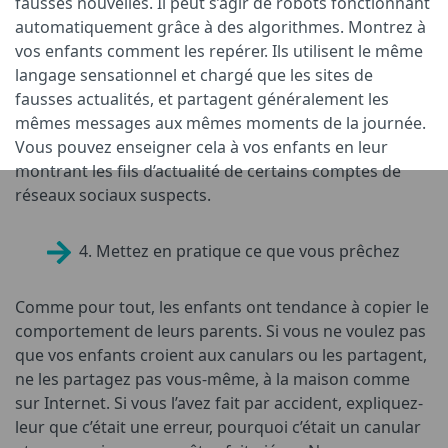
fausses nouvelles. Il peut s’agir de robots fonctionnant
automatiquement grâce à des algorithmes. Montrez à
vos enfants comment les repérer. Ils utilisent le même
langage sensationnel et chargé que les sites de
fausses actualités, et partagent généralement les
mêmes messages aux mêmes moments de la journée.
Vous pouvez enseigner cela à vos enfants en leur
montrant les fils d’actualité de certains comptes de
réseaux sociaux suspects.
4. Mettez en pratique ce que vous prêchez
Comme pour tout, les enfants ont tendance à copier le
comportement de leurs parents. Si vous ne voulez pas
que vos enfants croient aux canulars ou les partagent,
ne les partagez pas vous-même, à la maison comme
sur Internet. Si vous l’avez fait par accident, expliquez-
leur que c’était une erreur, pourquoi c’était un canular