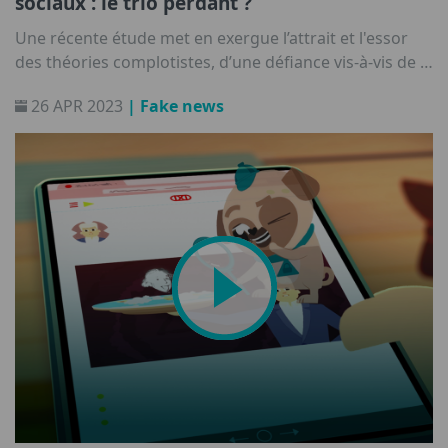
sociaux : le trio perdant ?
Une récente étude met en exergue l’attrait et l'essor
des théories complotistes, d’une défiance vis-à-vis de la
science et des autorités, ainsi qu’un intérêt exacerbé
26 APR 2023
| Fake news
pour le paranormal sur les jeunes de 11 à 24 ans.