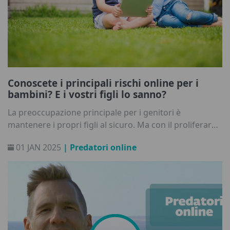
Conoscete i principali rischi online per i
bambini? E i vostri figli lo sanno?
La preoccupazione principale per i genitori è
mantenere i propri figli al sicuro. Ma con il proliferare
della tecnologia può essere difficile individuare dove si
01 JAN 2025
| Predatori online
annidano i potenziali rischi su Internet. Il progetto di
ricerca dell'Unione Europea EU Kids Online/ Net
Children Go Mobile ci offre una panoramica dei
problemi più frequenti che i bambini incontrano
online.