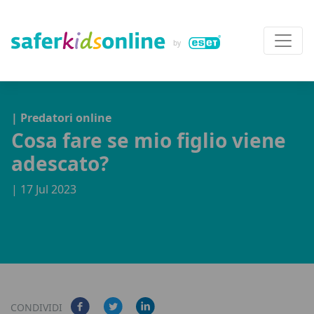
| Predatori online
Cosa fare se mio figlio viene
adescato?
| 17 Jul 2023
CONDIVIDI