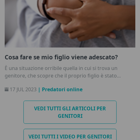
Cosa fare se mio figlio viene adescato?
È una situazione orribile quella in cui si trova un
genitore, che scopre che il proprio figlio è stato
attaccato da un predatore online, manipolato e
17 JUL 2023
| Predatori online
sfruttato.
VEDI TUTTI GLI ARTICOLI PER
GENITORI
VEDI TUTTI I VIDEO PER GENITORI