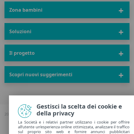
Zona bambini
Soluzioni
Il progetto
Scopri nuovi suggerimenti
Gestisci la scelta dei cookie e
della privacy
2026 Copyright © ESET, Tutti i diritti riservati |
Politica sulla riservatezza
|
Gestisci cookie
La Società e i relativi partner utilizzano i cookie per offrire
all’utente un’esperienza online ottimizzata, analizzare il traffico
sul proprio sito web e fornire annunci pubblicitari
Italy