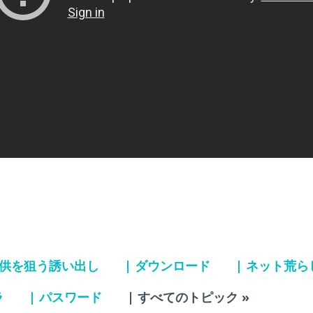
子供を狙う誘い出し
| ダウンロード
| ネット荒ら
ラ
| パスワード
| すべてのトピック »