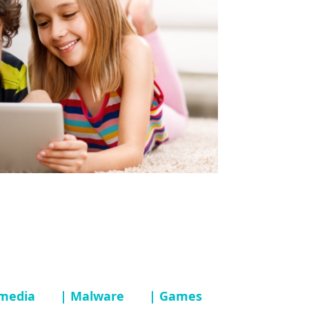
 media
| Malware
| Games