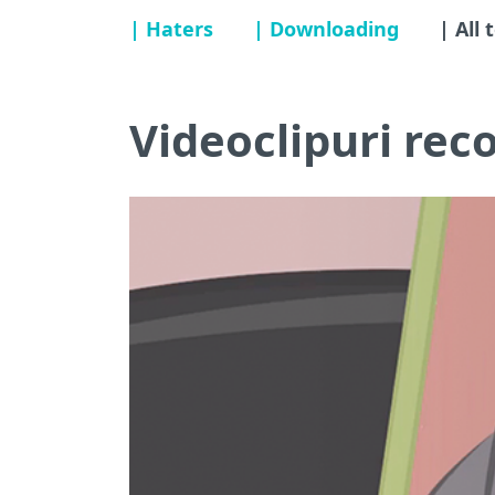
| Haters
| Downloading
| All 
Videoclipuri re