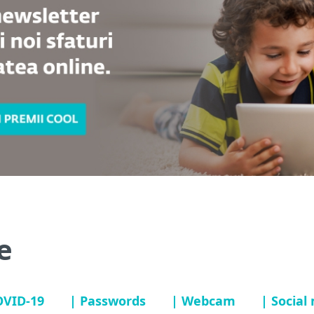
e
OVID-19
| Passwords
| Webcam
| Social