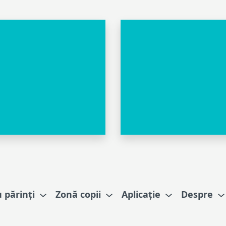
 părinți
Zonă copii
Aplicație
Despre