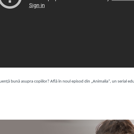
uență bună asupra copiilor? Află în noul episod din „Animalia”, un serial edu