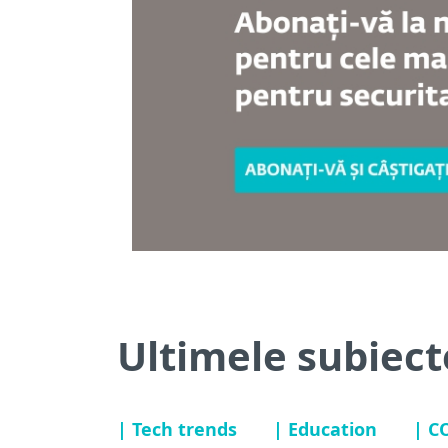
Ultimele subiect
| Tech trends
| Education
| C