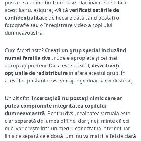
postări sau amintiri frumoase. Dar, înainte de a face
acest lucru, asigurați-vă că
verificați setările de
confidențialitate
de fiecare dată când postați o
fotografie sau o înregistrare video a copilului
dumneavoastră.
Cum faceți asta?
Creați un grup special incluzând
numai familia dvs
., rudele apropiate și cei mai
apropiați prieteni. Dacă este posibil,
dezactivați
opțiunile de redistribuire
în afara acestui grup. În
acest fel, postările dvs. vor ajunge doar la cei destinați.
Un alt sfat:
încercați să nu postați nimic care ar
putea compromite integritatea copilului
dumneavoastră
. Pentru dvs., realitatea virtuală este
clar separată de lumea offline, dar țineți minte că cei
mici vor crește într-un mediu conectat la internet, iar
linia ce separă cele două lumi nu va mai fi la fel de clară