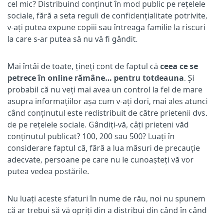
cel mic? Distribuind conținut în mod public pe rețelele
sociale, fără a seta reguli de confidențialitate potrivite,
v-ați putea expune copiii sau întreaga familie la riscuri
la care s-ar putea să nu vă fi gândit.
Mai întâi de toate, țineți cont de faptul că
ceea ce se
petrece în online rămâne… pentru totdeauna
. Și
probabil că nu veți mai avea un control la fel de mare
asupra informațiilor așa cum v-ați dori, mai ales atunci
când conținutul este redistribuit de către prietenii dvs.
de pe rețelele sociale. Gândiți-vă, câți prieteni văd
conținutul publicat? 100, 200 sau 500? Luați în
considerare faptul că, fără a lua măsuri de precauție
adecvate, persoane pe care nu le cunoașteți vă vor
putea vedea postările.
Nu luați aceste sfaturi în nume de rău, noi nu spunem
că ar trebui să vă opriți din a distribui din când în când