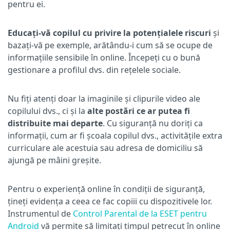
pentru ei.
Educați-vă copilul cu privire la potențialele riscuri
și
bazați-vă pe exemple, arătându-i cum să se ocupe de
informațiile sensibile în online. Începeți cu o bună
gestionare a profilul dvs. din rețelele sociale.
Nu fiți atenți doar la imaginile și clipurile video ale
copilului dvs., ci și la
alte postări ce ar putea fi
distribuite mai departe
. Cu siguranță nu doriți ca
informații, cum ar fi școala copilul dvs., activitățile extra
curriculare ale acestuia sau adresa de domiciliu să
ajungă pe mâini greșite.
Pentru o experiență online în condiții de siguranță,
țineți evidența a ceea ce fac copiii cu dispozitivele lor.
Instrumentul de
Control Parental de la ESET pentru
Android
vă permite să limitați timpul petrecut în online