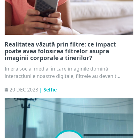
Realitatea văzută prin filtre: ce impact
poate avea folosirea filtrelor asupra
imaginii corporale a tinerilor?
În era social media, în care imaginile domină
interacțiunile noastre digitale, filtrele au devenit
instrumente obișnuite pentru îmbunătățirea și
20 DEC 2023
| Selfie
modificarea înfățișării. Acest articol explorează
pericolele asociate cu utilizarea filtrelor pe platformele
de socializare și modul în care acestea pot avea un
impact asupra bunăstării mintale a tinerei generații.