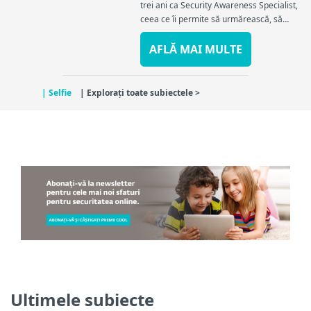
trei ani ca Security Awareness Specialist,
ceea ce îi permite să urmărească, să
scrie și să vorbească despre cele mai
recente amenințări în materie de
AFLĂ MAI MULTE
securitate cibernetică...
| Selfie
| Explorați toate subiectele >
Ultimele subiecte