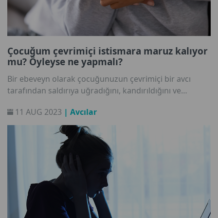
Çocuğum çevrimiçi istismara maruz kalıyor
mu? Öyleyse ne yapmalı?
Bir ebeveyn olarak çocuğunuzun çevrimiçi bir avcı
tarafından saldırıya uğradığını, kandırıldığını ve
istismar edildiğini öğrenmek korkunç bir durumdur.
11 AUG 2023
| Avcılar
Çoğu avcı, ortaya çıkmamak için ellerinden geleni
yapar ve bunu oldukça uzun bir süre başarı ile
sürdürür. Bu nedenle, çocuğunuzun böyle biriyle ilişkisi
olabileceğini öğrenmek başlı başına bir zorluktur.
Pedagog Jarmila Tomkova ile erken uyarı işaretleri,
çocuğun aklından geçenler ve çevrimiçi istismarı
önleme ve bu durumdaki çocuklara nasıl yardım
edebileceğimiz hakkında konuştuk.