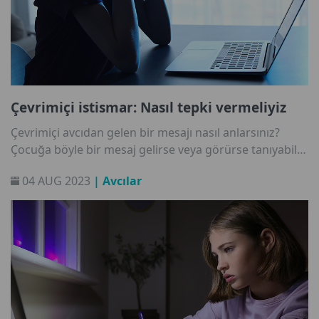
Çevrimiçi istismar: Nasıl tepki vermeliyiz
Çevrimiçi avcıdan gelen bir mesajı nasıl anlarsınız?
Çocuğa böyle bir mesaj gelirse veya görürse tanıyabilir
mi? Ve buna nasıl karşılık verebilir? Çevrimiçi
04 AUG 2023
| Avcılar
istismarcıların (groomer) kullandığı ortak yöntemler
hakkında bilgi sahibi olun ve çocuğunuzla uyarı
işaretleri ve doğru tepkiler hakkında konuşun. Önlem
almak için bu makaleden yararlanabilir ve
çocuklarınızın çevrimiçi ortamda güvenli deneyimler
yaşaması için onlarla birlikte kullanabilirsiniz.