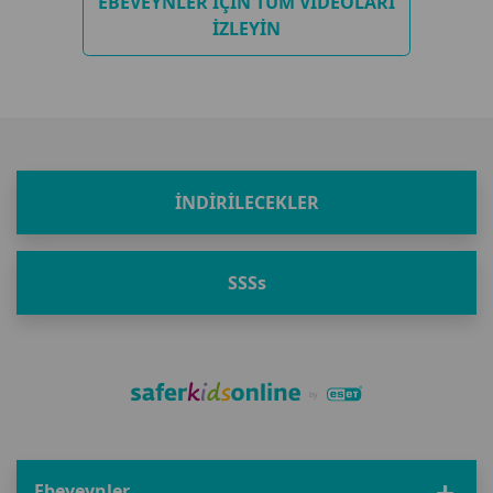
EBEVEYNLER IÇIN TÜM VIDEOLARI
IZLEYIN
İNDIRILECEKLER
SSS
s
Ebeveynler