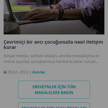
Çevrimiçi bir avcı çocuğunuzla nasıl iletişim
kurar
Sosyal medya, sohbet odaları, anında mesajlaşma ve
online oyunlar, çocuklarınıza harika fırsatlar sunan
ortamlardır. Arkadaşlarıyla konuşarak, video
28 JUL 2023
| Avcılar
paylaşarak ve oyun oynayarak eğlenebilir. Aynı
zamanda ister bir mesaj ister bir videonun altına
yapılan bir yorum veya bir oyun aracılığıyla olsun,
EBEVEYNLER IÇIN TÜM
herkesin çocuğunuzla iletişim kurmasını çok
MAKALELERE BAKIN
kolaylaştırırlar.