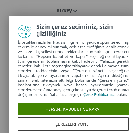
Turkey
Sizin çerez seçiminiz, sizin
gizliliğiniz
İş ortaklarımızla birlikte, sizin için en iyi şekilde optimize edilmiş
çevrim içi deneyimi sunmak, web sitesi trafiğimizi analiz etmek
ve size kişiselleştirilmiş reklamlar sunmak için çerezleri
kullanırız. "Hepsini kabul et ve kapat" seçeneğine tıklayarak
tüm çerezlerin toplanmasını kabul edebilir, "Yalnızca gerekli
çerezleri kabul et" seçeneğine tıklayarak gerekli olmayan tüm
çerezleri reddedebilir veya "Çerezleri yönet" seçeneğine
tıklayarak çerez ayarlarınızı yapabilirsiniz. Ayrıca diledğiniz
zaman web sitemizin alt bilgi bölümünde "Çerezleri yönet"
bağlantısına tıklayarak veya hesap ayarlarınızda (varsa)
çerezlere verdiğiniz onayı geri çekebilir ya da çerez tercihlerinizi
değiştirebilirsiniz. Daha fazla bilgi için
Çerez Politikamıza
bakın.
HEPSINI KABUL ET VE KAPAT
ÇEREZLERI YÖNET