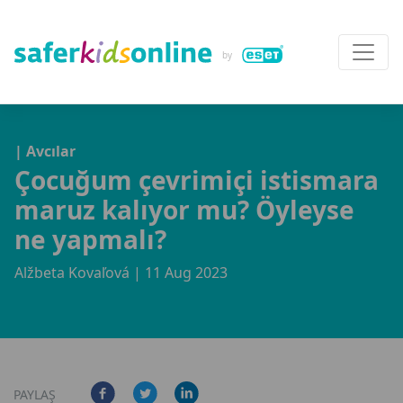
| Avcılar
Çocuğum çevrimiçi istismara
maruz kalıyor mu? Öyleyse
ne yapmalı?
Alžbeta Kovaľová
| 11 Aug 2023
PAYLAŞ