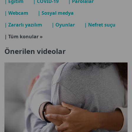
| Eğitim
| COVID-19
| Parolalar
| Webcam
| Sosyal medya
| Zararlı yazılım
| Oyunlar
| Nefret suçu
| Tüm konular »
Önerilen videolar