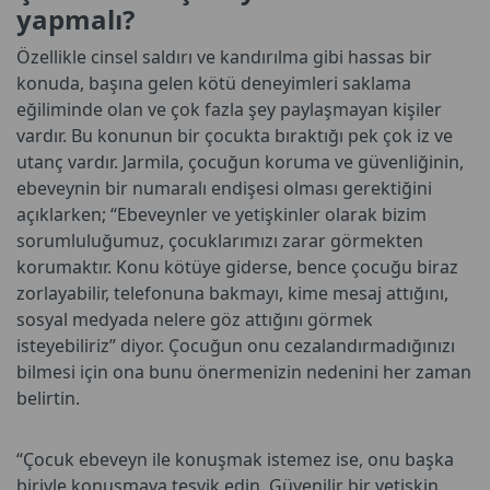
yapmalı?
Özellikle cinsel saldırı ve kandırılma gibi hassas bir
konuda, başına gelen kötü deneyimleri saklama
eğiliminde olan ve çok fazla şey paylaşmayan kişiler
vardır. Bu konunun bir çocukta bıraktığı pek çok iz ve
utanç vardır. Jarmila, çocuğun koruma ve güvenliğinin,
ebeveynin bir numaralı endişesi olması gerektiğini
açıklarken; “Ebeveynler ve yetişkinler olarak bizim
sorumluluğumuz, çocuklarımızı zarar görmekten
korumaktır. Konu kötüye giderse, bence çocuğu biraz
zorlayabilir, telefonuna bakmayı, kime mesaj attığını,
sosyal medyada nelere göz attığını görmek
isteyebiliriz” diyor. Çocuğun onu cezalandırmadığınızı
bilmesi için ona bunu önermenizin nedenini her zaman
belirtin.
“Çocuk ebeveyn ile konuşmak istemez ise, onu başka
biriyle konuşmaya teşvik edin. Güvenilir bir yetişkin