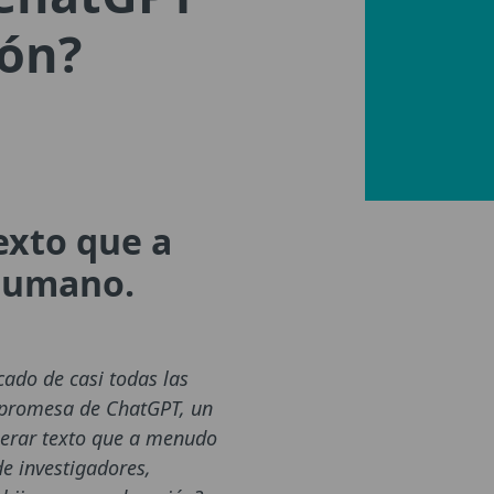
ión?
exto que a
 humano.
ado de casi todas las
a promesa de ChatGPT, un
nerar texto que a menudo
e investigadores,