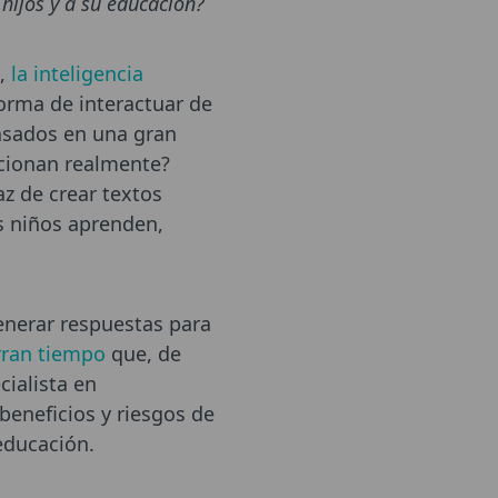
hijos y a su educación?
s,
la inteligencia
forma de interactuar de
asados en una gran
ncionan realmente?
z de crear textos
s niños aprenden,
enerar respuestas para
rran tiempo
que, de
cialista en
beneficios y riesgos de
educación.