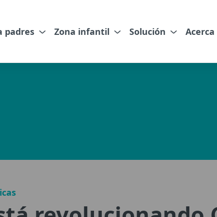
a padres
Zona infantil
Solución
Acerca
icas
stá revolucionando