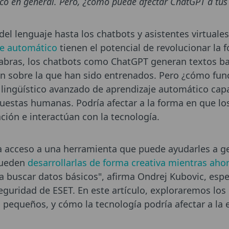
ico en general. Pero, ¿cómo puede afectar ChatGPT a tus 
el lenguaje hasta los chatbots y asistentes virtuale
aje automático
tienen el potencial de revolucionar la 
labras, los chatbots como ChatGPT generan textos b
ón sobre la que han sido entrenados. Pero ¿cómo fu
ingüístico avanzado de aprendizaje automático capa
uestas humanas. Podría afectar a la forma en que lo
ción e interactúan con la tecnología.
a acceso a una herramienta que puede ayudarles a g
 Pueden
desarrollarlas de forma creativa mientras aho
a buscar datos básicos", afirma Ondrej Kubovic, espe
guridad de ESET. En este artículo, exploraremos los 
 pequeños, y cómo la tecnología podría afectar a la 