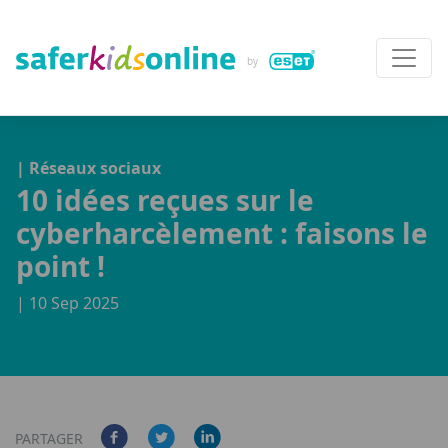
| Réseaux sociaux
10 idées reçues sur le
cyberharcèlement : faisons le
point !
| 10 Sep 2025
PARTAGER