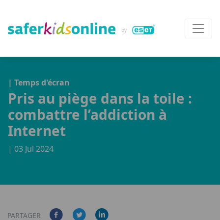
| Temps d'écran
Pris au piège dans la toile :
combattre l’addiction à
Internet
| 03 Jul 2024
PARTAGER