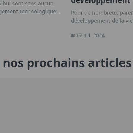
rd'hui sont sans aucun
agement technologique...
Pour de nombreux parents
développement de la vie d
fascinant et préoccupant
17 JUL 2024
intelligents et le web p
l'acquisition de compéte
plus nuancée.
nos prochains articles