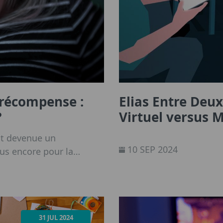
récompense :
Elias Entre Deu
?
Virtuel versus 
st devenue un
10 SEP 2024
us encore pour la
elle ère.
31 JUL 2024