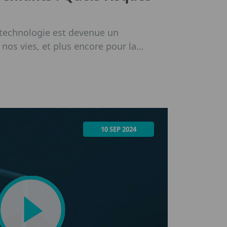
 technologie est devenue un
os vies, et plus encore pour la
ans cette nouvelle ère. Ils grandissent
 s'agisse de smartphones, de tablettes,
ou de téléviseurs.
10 SEP 2024