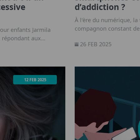
cessive
d’addiction ?
À l'ère du numérique, la
compagnon constant de n
our enfants Jarmila
génération qui est née d
 répondant aux
26 FEB 2025
entourés d'écrans, qu'il
nts concernant l'usage
d'ordinateurs portables 
12 FEB 2025