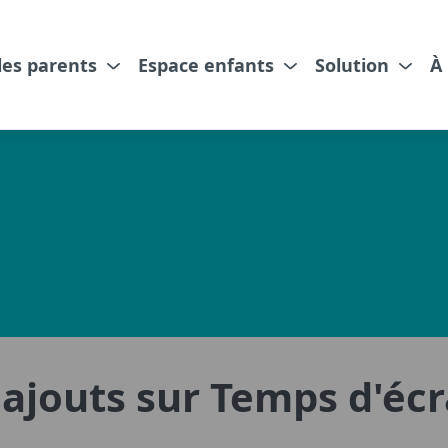
les parents
Espace enfants
Solution
À
s ajouts sur Temps d'éc