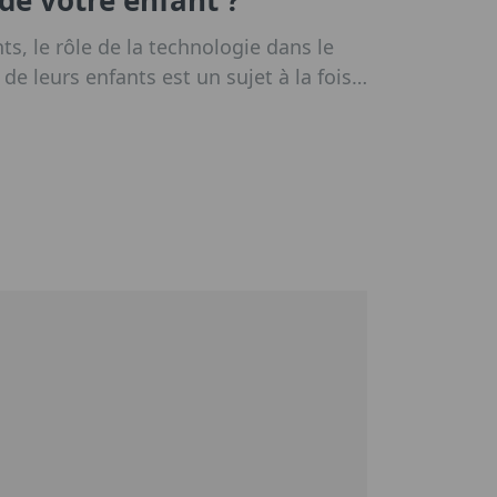
, le rôle de la technologie dans le
e leurs enfants est un sujet à la fois
. Si certains pensent que les appareils
euvent détourner les jeunes de
nces vitales, la réalité est beaucoup