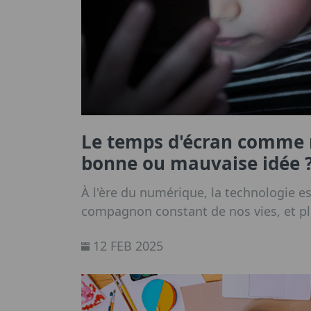
Le temps d'écran comme 
bonne ou mauvaise idée 
À l'ère du numérique, la technologie e
compagnon constant de nos vies, et pl
génération qui est née dans cette nouv
12 FEB 2025