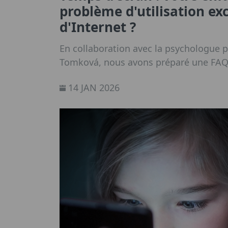
problème d'utilisation ex
d'Internet ?
En collaboration avec la psychologue p
Tomková, nous avons préparé une FAQ
questions les plus fréquentes des pare
14 JAN 2026
excessif d'Internet