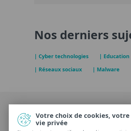
Nos derniers suj
| Cyber technologies
| Education
| Réseaux sociaux
| Malware
Votre choix de cookies, votre
vie privée