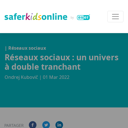
| Réseaux sociaux
Réseaux sociaux : un univers
à double tranchant
Ondrej Kubovič
| 01 Mar 2022
PARTAGER