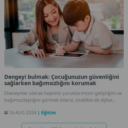
olduğuna ve bunları geliştirmek için hangi adımların
atılabileceğine dair görüşlerine göz atalım.
Dengeyi bulmak: Çocuğunuzun güvenliğini
sağlarken bağımsızlığını korumak
Ebeveynler olarak hepimiz çocuklarımızın geliştiğini ve
bağımsızlaştığını görmek isteriz, özellikle de dijital
dünyayı kullanırken. Ancak özgürlüğü ve kendine
16 AUG 2024
| Eğitim
güveni teşvik ederken kendimizi genellikle onların
güvenliği konusunda sürekli endişeli buluruz.
Çocuklarımızın keşfetme özgürlüğü ile onları olası