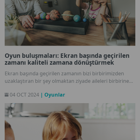
Oyun buluşmaları: Ekran başında geçirilen
zamanı kaliteli zamana dönüştürmek
Ekran başında geçirilen zamanın bizi birbirimizden
uzaklaştıran bir şey olmaktan ziyade aileleri birbirine
yakınlaştıran güçlü bir araç olabileceğini biliyor
04 OCT 2024
| Oyunlar
muydunuz? Çocuklarımızla teknoloji aracılığıyla
etkileşime geçerek yalnız veya pasif faaliyetler gibi
görünen şeylere ayırdıkları vakti, yaratıcılığı ve daha
derin bağları teşvik eden ortak deneyimlere
dönüştürebiliriz. Nasıl mı? İşte hem eğlenceli hem de
eğitici oyun buluşmaları için bazı ipuçları.