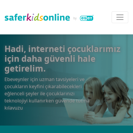
Hadi, interneti çocuklarımız
için daha güvenli hale
getirelim.
Ebeveynler için uzman tavsiyeleri ve
çocukların keyfini çıkarabilecekleri
eğlenceli şeyler ile çocuklarınızı
teknolojiyi kullanırken güvende tutma
kılavuzu