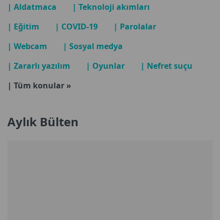
| Aldatmaca
| Teknoloji akımları
| Eğitim
| COVID-19
| Parolalar
| Webcam
| Sosyal medya
| Zararlı yazılım
| Oyunlar
| Nefret suçu
| Tüm konular »
Aylık Bülten