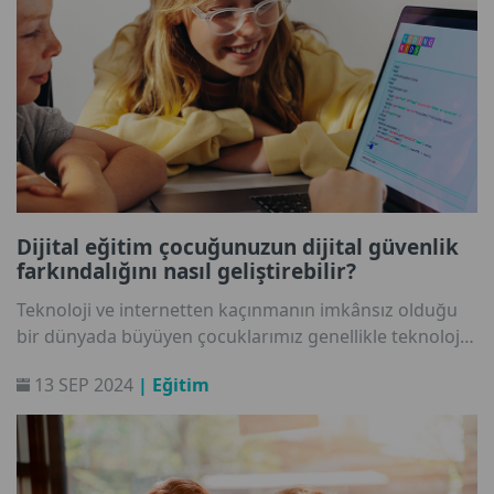
Dijital eğitim çocuğunuzun dijital güvenlik
farkındalığını nasıl geliştirebilir?
Teknoloji ve internetten kaçınmanın imkânsız olduğu
bir dünyada büyüyen çocuklarımız genellikle teknoloji
meraklısı olarak görülür. Ancak gerçekten de
13 SEP 2024
| Eğitim
düşündüğümüz kadar bilişim konusunda bilinçli
midirler? Çocukların dijital eğitimine odaklanan
girişimlerde yer alan Accenture'dan Alena Kanabová ile
konuştuk. Çocuklarımızın becerilerinin gerçekte nasıl