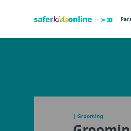
Par
| Grooming
Groomin