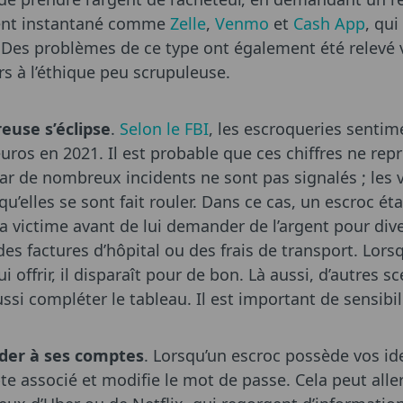
ment instantané comme
Zelle
,
Venmo
et
Cash App
, qui
. Des problèmes de ce type ont également été relevé v
rs à l’éthique peu scrupuleuse.
euse s’éclipse
.
Selon le FBI
, les escroqueries sentim
euros en 2021. Il est probable que ces chiffres ne rep
ar de nombreux incidents ne sont pas signalés ; les 
’elles se sont fait rouler. Dans ce cas, un escroc é
sa victime avant de lui demander de l’argent pour div
des factures d’hôpital ou des frais de transport. Lors
ui offrir, il disparaît pour de bon. Là aussi, d’autres s
ssi compléter le tableau. Il est important de sensibi
éder à ses comptes
. Lorsqu’un escroc possède vos ide
 associé et modifie le mot de passe. Cela peut alle