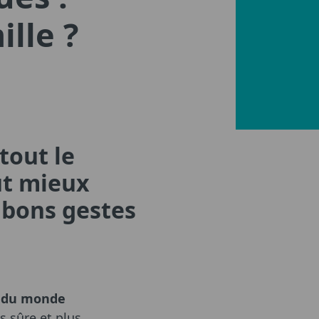
lle ?
tout le
ut mieux
 bons gestes
e du monde
s sûre et plus