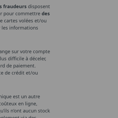
es fraudeurs
disposent
iser pour commettre
des
de cartes volées et/ou
 les informations
range sur votre compte
 difficile à déceler,
ard de paiement.
te de crédit et/ou
nique est un autre
coûteux en ligne,
u’ils n’ont aucun stock
règlement via des