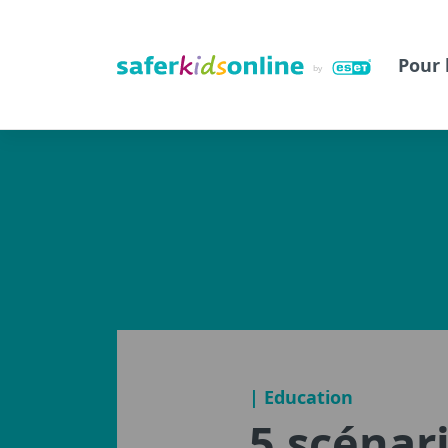
Pour 
| Education
5 scénar