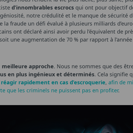
xiste
d’innombrables escrocs
qui ont pour objectif d
ngéniosité, notre crédulité et le manque de sécurité 
 la fraude un défi évalué à plusieurs milliards d’euro
ns ont déclaré ainsi avoir perdu l’équivalent de près
, soit une augmentation de 70 % par rapport à l’anné
a meilleure approche
. Nous ne sommes que des être
lus en plus ingénieux et déterminés
. Cela signifie
 réagir rapidement en cas d’escroquerie
,
afin de m
rte que les criminels ne puissent pas en profiter
.