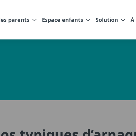
les parents
Espace enfants
Solution
À
ios typiques d’arnaq