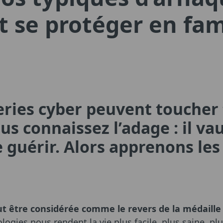
se protéger en fami
ries cyber peuvent toucher 
s connaissez l’adage : il va
 guérir. Alors apprenons les
ut être considérée comme le revers de la médaill
ogies nous rendent la vie plus facile, plus saine, plu