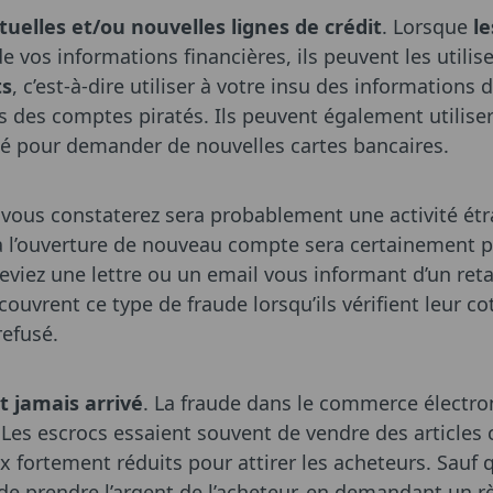
tuelles et/ou nouvelles lignes de crédit
. Lorsque
l
e vos informations financières, ils peuvent les util
ts
, c’est-à-dire utiliser à votre insu des informations 
s des comptes piratés. Ils peuvent également utiliser
tité pour demander de nouvelles cartes bancaires.
vous constaterez sera probablement une activité ét
 l’ouverture de nouveau compte sera certainement plus
ceviez une lettre ou un email vous informant d’un ret
couvrent ce type de fraude lorsqu’ils vérifient leur co
 refusé.
st jamais arrivé
. La fraude dans le commerce électro
Les escrocs essaient souvent de vendre des articles 
 fortement réduits pour attirer les acheteurs. Sauf q
 de prendre l’argent de l’acheteur, en demandant un 