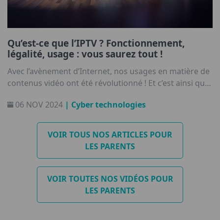
Qu’est-ce que l’IPTV ? Fonctionnement,
légalité, usage : vous saurez tout !
Avec l’avènement d’Internet, nos usages en matière de
contenus vidéo ont été révolutionné ! Et c’est ainsi que
l’IPTV a fait son apparition sur nos écrans ! Plongée
06 NOV 2024
| Cyber technologies
dans les dessous de ces services alternatifs qui nous
permettent à nous et à nos enfants de visionner séries,
films ou même des compétions sportives.
VOIR TOUS NOS ARTICLES POUR
LES PARENTS
VOIR TOUTES NOS VIDÉOS POUR
LES PARENTS