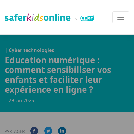
| Cyber technologies
Education numérique :
comment sensibiliser vos
enfants et faciliter leur
expérience en ligne ?
| 29 Jan 2025
PARTAGER