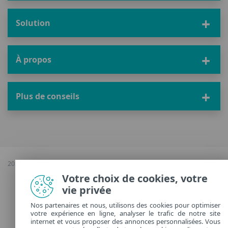
Solution
À propos
Plus de conseils
2026 Copyright © ESET, Tous droits réservés |
Confidentialité
|
Gérer les
cookies
Votre choix de cookies, votre
vie privée
France
Nos partenaires et nous, utilisons des cookies pour optimiser
votre expérience en ligne, analyser le trafic de notre site
internet et vous proposer des annonces personnalisées. Vous