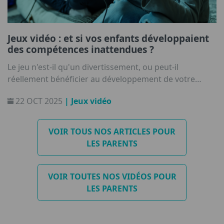
Jeux vidéo : et si vos enfants développaient
des compétences inattendues ?
Le jeu n'est-il qu'un divertissement, ou peut-il
réellement bénéficier au développement de votre
enfant ? Avec un équilibre et une éducation suffisante,
22 OCT 2025
| Jeux vidéo
les jeux vidéo peuvent améliorer des compétences
essentielles telles que la prise de décision, l'interaction
sociale et la créativité.
VOIR TOUS NOS ARTICLES POUR
LES PARENTS
VOIR TOUTES NOS VIDÉOS POUR
LES PARENTS