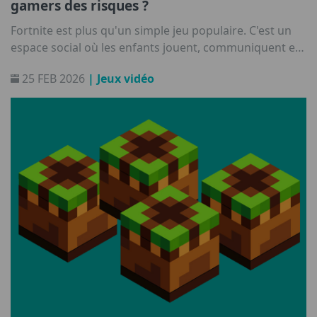
gamers des risques ?
Fortnite est plus qu'un simple jeu populaire. C'est un
espace social où les enfants jouent, communiquent et
prennent des habitudes qui dépassent le cadre de
25 FEB 2026
| Jeux vidéo
l'écran. Quels sont ses principaux risques et comment
les parents peuvent-ils aider leurs enfants à vivre une
expérience plus sécurisée ?