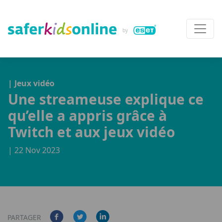
| Jeux vidéo
Une streameuse explique ce
qu’elle a appris grâce à
Twitch et aux jeux vidéo
| 22 Nov 2023
PARTAGER