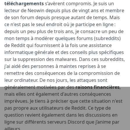
téléchargements
s’avèrent compromis. Je suis un
lecteur de Neowin depuis plus de vingt ans et membre
de son forum depuis presque autant de temps. Mais
ce n'est pas le seul endroit où je participe en ligne :
depuis un peu plus de trois ans, je consacre un peu de
mon temps à modérer quelques forums (subreddits)
de Reddit qui fournissent à la fois une assistance
informatique générale et des conseils plus spécifiques
sur la suppression des malwares. Dans ces subreddits,
j'ai aidé des personnes à maintes reprises à se
remettre des conséquences de la compromission de
leur ordinateur. De nos jours, les attaques sont
généralement motivées par des
raisons financières
,
mais elles ont également d'autres conséquences
imprévues. Je tiens à préciser que cette situation n'est
pas propre aux utilisateurs de Reddit. Ce type de
question revient également dans les discussions en
ligne sur différents serveurs Discord que j’anime par
ailleurs.