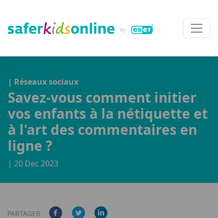
| Réseaux sociaux
Savez-vous comment initier
vos enfants à la nétiquette et
à l'art des commentaires en
ligne ?
| 20 Dec 2023
PARTAGER