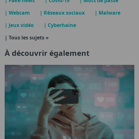
| Fake news
| Covid-19
| Mots de passe
| Webcam
| Réseaux sociaux
| Malware
| Jeux vidéo
| Cyberhaine
| Tous les sujets »
À découvrir également