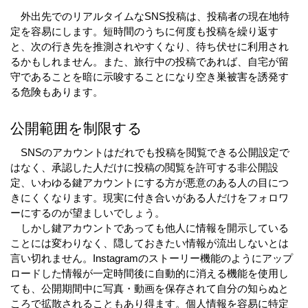
　外出先でのリアルタイムなSNS投稿は、投稿者の現在地特
定を容易にします。短時間のうちに何度も投稿を繰り返す
と、次の行き先を推測されやすくなり、待ち伏せに利用され
るかもしれません。また、旅行中の投稿であれば、自宅が留
守であることを暗に示唆することになり空き巣被害を誘発す
る危険もあります。
公開範囲を制限する
　SNSのアカウントはだれでも投稿を閲覧できる公開設定で
はなく、承認した人だけに投稿の閲覧を許可する非公開設
定、いわゆる鍵アカウントにする方が悪意のある人の目につ
きにくくなります。現実に付き合いがある人だけをフォロワ
ーにするのが望ましいでしょう。
　しかし鍵アカウントであっても他人に情報を開示している
ことには変わりなく、隠しておきたい情報が流出しないとは
言い切れません。Instagramのストーリー機能のようにアップ
ロードした情報が一定時間後に自動的に消える機能を使用し
ても、公開期間中に写真・動画を保存されて自分の知らぬと
ころで拡散されることもあり得ます。個人情報を容易に特定