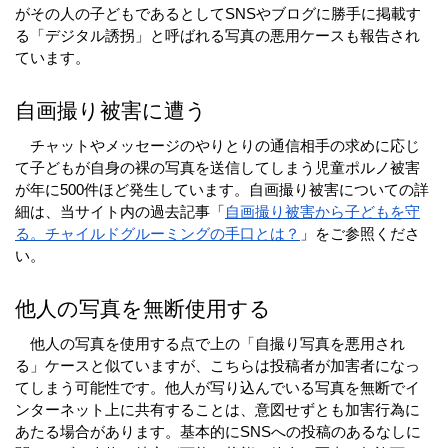
がその人の子どもであるとしてSNSやブログに勝手に掲載す
る「デジタル誘拐」と呼ばれる写真の悪用ケースも報告され
ています。
自画撮り被害に遭う
　チャットやメッセージのやりとりの通信相手の求めに応じ
て子どもが自身の裸の写真を送信してしまう児童ポルノ被害
が年に500件ほど発生しています。自画撮り被害についての詳
細は、当サイト内の過去記事「
自画撮り被害から子どもを守
る。チャイルドグルーミングの手口とは？
」をご参照くださ
い。
他人の写真を無断使用する
　他人の写真を使用する点で上の「自撮り写真を悪用され
る」ケースと似ていますが、こちらは投稿者が加害者になっ
てしまう可能性です。他人が写り込んでいる写真を無断でイ
ンターネット上に共有することは、意図せずとも加害行為に
あたる場合があります。基本的にSNSへの投稿のあるなしに