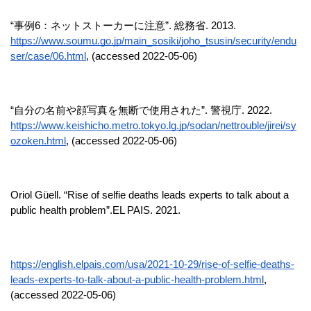
“事例6：ネットストーカーに注意”. 総務省. 2013.
https://www.soumu.go.jp/main_sosiki/joho_tsusin/security/endu
ser/case/06.html
, (accessed 2022-05-06)
“自分の名前や顔写真を無断で使用された”. 警視庁. 2022.
https://www.keishicho.metro.tokyo.lg.jp/sodan/nettrouble/jirei/sy
ozoken.html
, (accessed 2022-05-06)
Oriol Güell. “Rise of selfie deaths leads experts to talk about a 
public health problem”.EL PAIS. 2021.
https://english.elpais.com/usa/2021-10-29/rise-of-selfie-deaths-
leads-experts-to-talk-about-a-public-health-problem.html
, 
(accessed 2022-05-06)