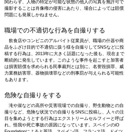
関わらず、人物の特定が可能な状態の他人の写真を無許可で
撮影することは肖像権の侵害にあたり、場合によっては賠償
問題にも発展しかねません。
職場での不適切な行為を自撮りする
　飲食店やコンビニのアルバイト従業員が、職場の什器や商
品をふざけ目的で不適切に扱う様を自撮りしてSNSなどに投
稿する行為は、2013年に大きく話題になった後も、現在まで
断続的に発生しています。このような事件を起こすと加害者
は損害賠償を求められる民事裁判とは別に、名誉毀損罪、威
力業務妨害罪、器物損壊罪などの刑事罰が与えられる可能性
もあります。
危険な自撮りをする
　滝や崖などの高所や災害現場での自撮り、野生動物との自
撮りなど、危険な状況での自撮りをSNSに投稿し、人々の注
目を集めようとする行為はエクストリームセルフィーと呼ば
れ、怪我や死亡事故の原因になっています。スペインのiO 
Foundationによると英語、スペイン語、フランス語、ドイツ