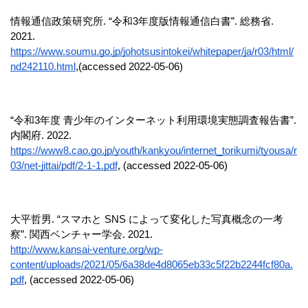
情報通信政策研究所. “令和3年度版情報通信白書”. 総務省. 
2021.　
https://www.soumu.go.jp/johotsusintokei/whitepaper/ja/r03/html/
nd242110.html
,(accessed 2022-05-06)
“令和3年度 青少年のインターネット利用環境実態調査報告書”. 
内閣府. 2022. 
https://www8.cao.go.jp/youth/kankyou/internet_torikumi/tyousa/r
03/net-jittai/pdf/2-1-1.pdf
, (accessed 2022-05-06)
大平哲男. “スマホと SNS によって変化した写真概念の一考
察”. 関西ベンチャー学会. 2021.
http://www.kansai-venture.org/wp-
content/uploads/2021/05/6a38de4d8065eb33c5f22b2244fcf80a.
pdf
, (accessed 2022-05-06)