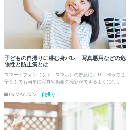
子どもの自撮りに潜む身バレ・写真悪用などの危
険性と防止策とは
スマートフォン（以下、スマホ）の普及により、昨今では
子どもでも簡単に写真や動画の撮影ができるようになりま
した。インターネット上では、自撮り（またはセルフィ
09 MAY 2022
| 自撮り
ー）と呼ばれる自身を被写体とした写真や動画の共有も盛
んに行われています。しかし、自撮りがきっかけで子ども
が事件や犯罪に巻き込まれるケースは後を絶ちません。本
記事では、子どもの自撮りに潜む危険と、その防止策を見
ていきます。