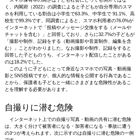
　スマホ保有率の高さは子ども社会にとっても例外ではな
く、内閣府（2022）の調査によると子どもが自分専用のスマ
ホを利用している割合は小学生で63.3%、中学生で 91.1%、高
校生で99.3%です。同調査によると、スマホ利用者の76.0%が
インターネットで「投稿やメッセージ交換をする（メールや
チャットを含む）」と回答しており、さらに32.7%の子どもが
「撮影や制作、記録をする（動画撮影や音楽制作、編集を含
む）」ことがわかりました。なお撮影や制作、記録をすると
回答した子どものうち、インターネット配信したことがある
のは18.2%でした。
　このように子どもにとって身近なスマホでの写真・動画撮
影とSNS投稿ですが、個人的な情報を公開する行為であるこ
とから、保護者も子どもと一緒にさまざまな危険性があるこ
とを理解する必要があります。
自撮りに潜む危険
　インターネット上での自撮り写真・動画の共有に潜む危険
は、大きく分けて被害者になる・加害者になる・事故に遭う
の3つが考えられます。次に示すのは自撮りに潜む危険の一例
です。