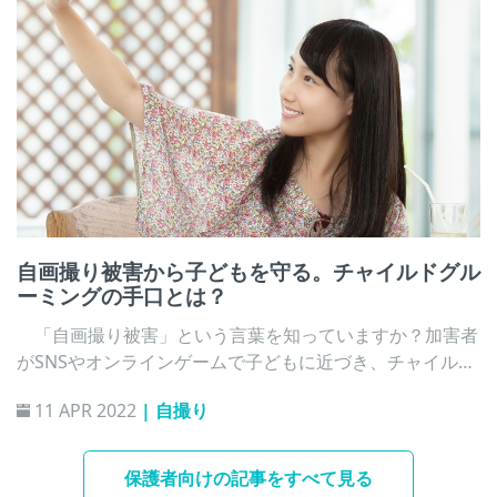
自画撮り被害から子どもを守る。チャイルドグル
ーミングの手口とは？
「自画撮り被害」という言葉を知っていますか？加害者
がSNSやオンラインゲームで子どもに近づき、チャイルド
グルーミングと呼ばれる方法で子どもを手懐け、おだてた
11 APR 2022
| 自撮り
り脅したりして裸などの写真や動画を撮らせて送信させる
犯罪です。子どもがスマートフォン（以下、スマホ）で簡
単に写真を撮り、送信できる現在だからこそ起きるこの性
保護者向けの記事をすべて見る
犯罪被害を防ぐためにはどのような対策が有効でしょう