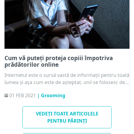
Cum vă puteți proteja copiii împotriva
prădătorilor online
Internetul este o sursă vastă de informații pentru toată
lumea și așa cum este de așteptat, unii se folosesc de
informații într-un scop benefic, iar alții au în spate rele
01 FEB 2021
| Grooming
intenții, cum ar fi urmărirea copiilor. Ce puteți face în
calitate de părinte, profesor sau adult responsabil
pentru a proteja copiii împotriva prădătorilor și
VEDEȚI TOATE ARTICOLELE
hărțuirii online?
PENTRU PĂRINȚI