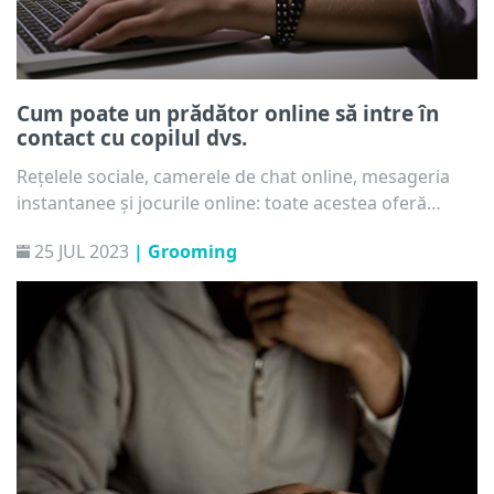
Cum poate un prădător online să intre în
contact cu copilul dvs.
Rețelele sociale, camerele de chat online, mesageria
instantanee și jocurile online: toate acestea oferă
oportunități unice pentru copiii dvs. Aceștia pot vorbi
25 JUL 2023
| Grooming
cu prietenii lor și se pot distra împărtășind videoclipuri
și jucând jocuri online. În același timp, însă, acestea
permit oricui să intre foarte ușor în contact cu copilul
dvs., fie că vorbim de un mesaj privat, de un
comentariu la un videoclip sau printr-un serviciu de
chat vocal folosit în timpul unui joc online.