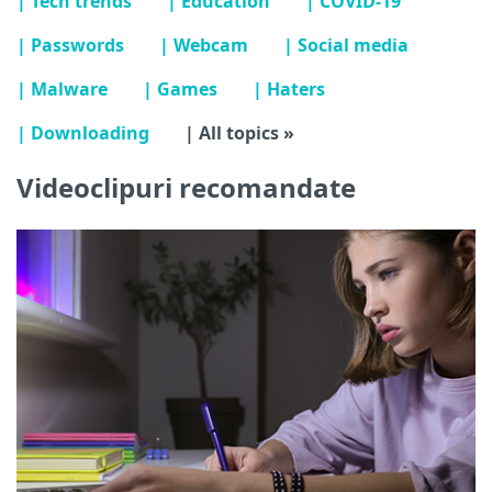
| Tech trends
| Education
| COVID-19
| Passwords
| Webcam
| Social media
| Malware
| Games
| Haters
| Downloading
| All topics »
Videoclipuri recomandate