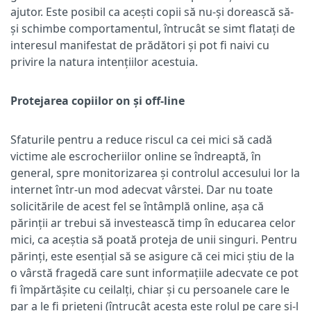
ajutor. Este posibil ca acești copii să nu-și dorească să-
și schimbe comportamentul, întrucât se simt flatați de
interesul manifestat de prădători și pot fi naivi cu
privire la natura intențiilor acestuia.
Protejarea copiilor on și off-line
Sfaturile pentru a reduce riscul ca cei mici să cadă
victime ale escrocheriilor online se îndreaptă, în
general, spre monitorizarea și controlul accesului lor la
internet într-un mod adecvat vârstei. Dar nu toate
solicitările de acest fel se întâmplă online, așa că
părinții ar trebui să investească timp în educarea celor
mici, ca aceștia să poată proteja de unii singuri. Pentru
părinți, este esențial să se asigure că cei mici știu de la
o vârstă fragedă care sunt informațiile adecvate ce pot
fi împărtășite cu ceilalți, chiar și cu persoanele care le
par a le fi prieteni (întrucât acesta este rolul pe care și-l