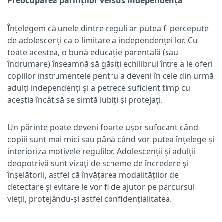
Preocuparea părinților versus independența
Înțelegem că unele dintre reguli ar putea fi percepute
de adolescenți ca o limitare a independenței lor. Cu
toate acestea, o bună educație parentală (sau
îndrumare) înseamnă să găsiți echilibrul între a le oferi
copiilor instrumentele pentru a deveni în cele din urmă
adulți independenți și a petrece suficient timp cu
aceștia încât să se simtă iubiți și protejați.
Un părinte poate deveni foarte ușor sufocant când
copiii sunt mai mici sau până când vor putea înțelege și
interioriza motivele regulilor. Adolescenții și adulții
deopotrivă sunt vizați de scheme de încredere și
înșelătorii, astfel că învățarea modalităților de
detectare și evitare le vor fi de ajutor pe parcursul
vieții, protejându-și astfel confidențialitatea.