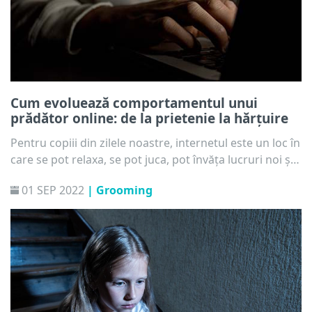
Cum evoluează comportamentul unui
prădător online: de la prietenie la hărțuire
Pentru copiii din zilele noastre, internetul este un loc în
care se pot relaxa, se pot juca, pot învăța lucruri noi și
se pot întâlni cu noi prieteni. Din păcate, spațiul online
01 SEP 2022
| Grooming
poate deveni și o zonă de pericol atunci când indivizi
aparent prietenoși vizează copiii cu intenții malițioase –
prădătorii online sunt o amenințare reală. Cum
recunoașteți când persoana din spatele celuilalt ecran
vrea să-i facă rău copilului dvs.?