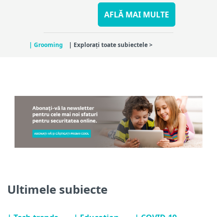
scrie și să vorbească despre cele mai
recente amenințări în materie de
AFLĂ MAI MULTE
securitate cibernetică...
| Grooming
| Explorați toate subiectele >
Ultimele subiecte