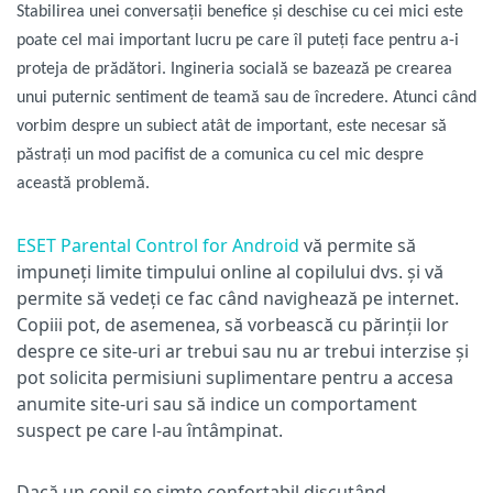
Stabilirea unei conversații benefice și deschise cu cei mici este
poate cel mai important lucru pe care îl puteți face pentru a-i
proteja de prădători. Ingineria socială se bazează pe crearea
unui puternic sentiment de teamă sau de încredere. Atunci când
vorbim despre un subiect atât de important, este necesar să
păstrați un mod pacifist de a comunica cu cel mic despre
această problemă.
ESET Parental Control for Android
vă permite să
impuneți limite timpului online al copilului dvs. și vă
permite să vedeți ce fac când navighează pe internet.
Copiii pot, de asemenea, să vorbească cu părinții lor
despre ce site-uri ar trebui sau nu ar trebui interzise și
pot solicita permisiuni suplimentare pentru a accesa
anumite site-uri sau să indice un comportament
suspect pe care l-au întâmpinat.
Dacă un copil se simte confortabil discutând