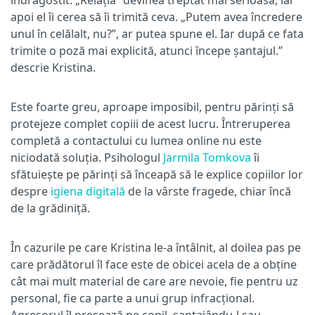
apoi el îi cerea să îi trimită ceva. „Putem avea încredere
unul în celălalt, nu?”, ar putea spune el. Iar după ce fata
trimite o poză mai explicită, atunci începe șantajul.”
descrie Kristina.
Este foarte greu, aproape imposibil, pentru părinți să
protejeze complet copiii de acest lucru. Întreruperea
completă a contactului cu lumea online nu este
niciodată soluția. Psihologul
Jarmila Tomkova
îi
sfătuiește pe părinți să înceapă să le explice copiilor lor
despre
igiena digitală
de la vârste fragede, chiar încă
de la grădiniță.
În cazurile pe care Kristina le-a întâlnit, al doilea pas pe
care prădătorul îl face este de obicei acela de a obține
cât mai mult material de care are nevoie, fie pentru uz
personal, fie ca parte a unui grup infracțional.
Agresorul îl presează pe copil, șantajându-l sau