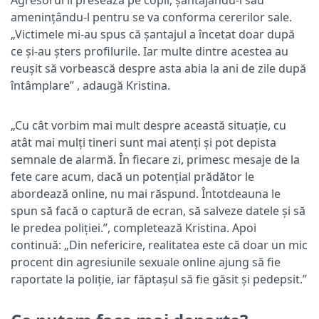
amenințându-l pentru se va conforma cererilor sale.
„Victimele mi-au spus că șantajul a încetat doar după
ce și-au șters profilurile. Iar multe dintre acestea au
reușit să vorbească despre asta abia la ani de zile după
întâmplare” , adaugă Kristina.
„Cu cât vorbim mai mult despre această situație, cu
atât mai mulți tineri sunt mai atenți și pot depista
semnale de alarmă. În fiecare zi, primesc mesaje de la
fete care acum, dacă un potențial prădător le
abordează online, nu mai răspund. Întotdeauna le
spun să facă o captură de ecran, să salveze datele și să
le predea poliției.”, completează Kristina. Apoi
continuă: „Din nefericire, realitatea este că doar un mic
procent din agresiunile sexuale online ajung să fie
raportate la poliție, iar făptașul să fie găsit și pedepsit.”