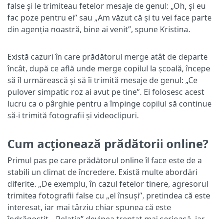
false și le trimiteau fetelor mesaje de genul: „Oh, și eu
fac poze pentru ei” sau „Am văzut că și tu vei face parte
din agenția noastră, bine ai venit”, spune Kristina.
Există cazuri în care prădătorul merge atât de departe
încât, după ce află unde merge copilul la școală, începe
să îl urmărească și să îi trimită mesaje de genul: „Ce
pulover simpatic roz ai avut pe tine”. Ei folosesc acest
lucru ca o pârghie pentru a împinge copilul să continue
să-i trimită fotografii și videoclipuri.
Cum acționează prădătorii online?
Primul pas pe care prădătorul online îl face este de a
stabili un climat de încredere. Există multe abordări
diferite. „De exemplu, în cazul fetelor tinere, agresorul
trimitea fotografii false cu „el însuși”, pretindea că este
interesat, iar mai târziu chiar spunea că este
îndrăgostit. „Relația” devinea treptat mai serioasă, iar