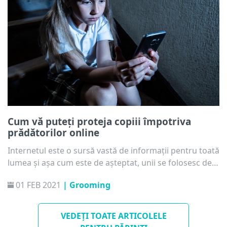
Cum vă puteți proteja copiii împotriva
prădătorilor online
Internetul este o sursă vastă de informații pentru toată
lumea și așa cum este de așteptat, unii se folosesc de
informații într-un scop benefic, iar alții au în spate rele
01 FEB 2021
| Grooming
intenții, cum ar fi urmărirea copiilor. Ce puteți face în
calitate de părinte, profesor sau adult responsabil
pentru a proteja copiii împotriva prădătorilor și
VEDEȚI TOATE ARTICOLELE
hărțuirii online?