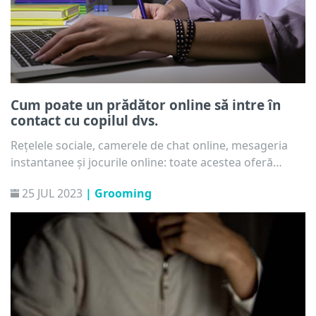
Cum poate un prădător online să intre în
contact cu copilul dvs.
Rețelele sociale, camerele de chat online, mesageria
instantanee și jocurile online: toate acestea oferă
oportunități unice pentru copiii dvs. Aceștia pot vorbi
25 JUL 2023
| Grooming
cu prietenii lor și se pot distra împărtășind videoclipuri
și jucând jocuri online. În același timp, însă, acestea
permit oricui să intre foarte ușor în contact cu copilul
dvs., fie că vorbim de un mesaj privat, de un
comentariu la un videoclip sau printr-un serviciu de
chat vocal folosit în timpul unui joc online.