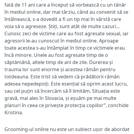
fată de 11 ani care a început să vorbească cu un tânăr
în mediul online, dar mai târziu, când au convenit să se
întâlnească, s-a dovedit a fi un tip mai în vârstă care
voia să o agreseze. Știți, sunt atât de multe cazuri...
Cunosc zeci de victime care au fost agresate sexual, iar
agresorii le-au cunoscut în mediul online. Aproape
toate acestea s-au întâmplat în timp ce victimele erau
încă minore. Unele au fost agresate timp de o
săptămână, altele timp de ani de zile. Durerea și
trauma lor sunt enorme și acestea rămân pentru
totdeauna. Este trist să vedem că prădătorii rămân
adesea nepedepsiți. Este esențial să oprim acest lucru,
sau cel puțin să încercăm să îl limităm. Situația este
gravă, mai ales în Slovacia, și eșuăm pe mai multe
planuri în ceea ce privește protecția copiilor”, conchide
Kristina.
Grooming-ul online nu este un subiect ușor de abordat