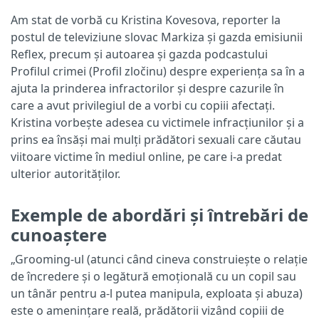
Am stat de vorbă cu Kristina Kovesova, reporter la
postul de televiziune slovac Markiza și gazda emisiunii
Reflex, precum și autoarea și gazda podcastului
Profilul crimei (Profil zločinu) despre experiența sa în a
ajuta la prinderea infractorilor și despre cazurile în
care a avut privilegiul de a vorbi cu copiii afectați.
Kristina vorbește adesea cu victimele infracțiunilor și a
prins ea însăși mai mulți prădători sexuali care căutau
viitoare victime în mediul online, pe care i-a predat
ulterior autorităților.
Exemple de abordări și întrebări de
cunoaștere
„Grooming-ul (atunci când cineva construiește o relație
de încredere și o legătură emoțională cu un copil sau
un tânăr pentru a-l putea manipula, exploata și abuza)
este o amenințare reală, prădătorii vizând copiii de