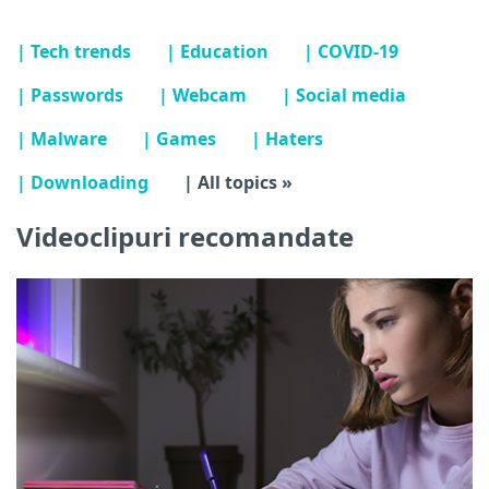
| Tech trends
| Education
| COVID-19
| Passwords
| Webcam
| Social media
| Malware
| Games
| Haters
| Downloading
| All topics »
Videoclipuri recomandate