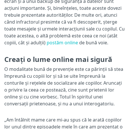
ecran și a unui backup de siguranță a datelor sunt
acțiuni importante. Și, bineînțeles, toate aceste dovezi
trebuie prezentate autorităților. De multe ori, atunci
când infractorul presimte că va fi descoperit, șterge
toate mesajele și urmele interacțiunii sale cu copilul. Cu
toate acestea, o altă problemă este ceea ce noi (atât
copiii, cât și adulții)
postăm online
de bună voie.
Creați o lume online mai sigură
O modalitate bună de prevenție este ca părinții să stea
împreună cu copiii lor și să se uite împreună la
conturile și rețelele de socializare ale copiilor. Aruncați
o privire la ceea ce postează, cine sunt prietenii lor
online și cu cine vorbesc. Totul în spiritul unei
conversații prietenoase, și nu a unui interogatoriu.
„Am întâlnit mame care mi-au spus că le arată copiilor
lor unul dintre episoadele mele în care am prezentat o