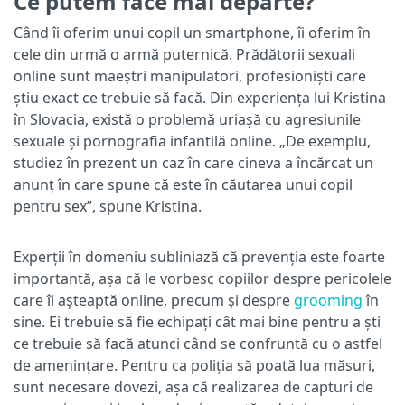
Ce putem face mai departe?
Când îi oferim unui copil un smartphone, îi oferim în
cele din urmă o armă puternică. Prădătorii sexuali
online sunt maeștri manipulatori, profesioniști care
știu exact ce trebuie să facă. Din experiența lui Kristina
în Slovacia, există o problemă uriașă cu agresiunile
sexuale și pornografia infantilă online. „De exemplu,
studiez în prezent un caz în care cineva a încărcat un
anunț în care spune că este în căutarea unui copil
pentru sex”, spune Kristina.
Experții în domeniu subliniază că prevenția este foarte
importantă, așa că le vorbesc copiilor despre pericolele
care îi așteaptă online, precum și despre
grooming
în
sine. Ei trebuie să fie echipați cât mai bine pentru a ști
ce trebuie să facă atunci când se confruntă cu o astfel
de amenințare. Pentru ca poliția să poată lua măsuri,
sunt necesare dovezi, așa că realizarea de capturi de