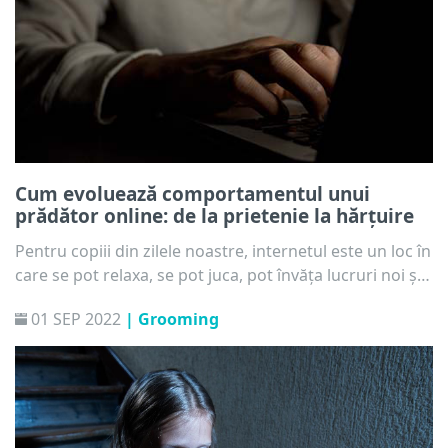
Cum evoluează comportamentul unui
prădător online: de la prietenie la hărțuire
Pentru copiii din zilele noastre, internetul este un loc în
care se pot relaxa, se pot juca, pot învăța lucruri noi și
se pot întâlni cu noi prieteni. Din păcate, spațiul online
01 SEP 2022
| Grooming
poate deveni și o zonă de pericol atunci când indivizi
aparent prietenoși vizează copiii cu intenții malițioase –
prădătorii online sunt o amenințare reală. Cum
recunoașteți când persoana din spatele celuilalt ecran
vrea să-i facă rău copilului dvs.?