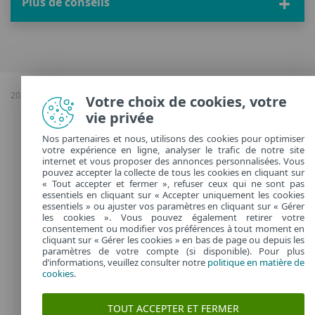
Plus de conseils
2026 Copyright © ESET, Tous droits réservés |
Confidentialité
|
Gérer les
Votre choix de cookies, votre
cookies
vie privée
Nos partenaires et nous, utilisons des cookies pour optimiser
France
votre expérience en ligne, analyser le trafic de notre site
internet et vous proposer des annonces personnalisées. Vous
pouvez accepter la collecte de tous les cookies en cliquant sur
« Tout accepter et fermer », refuser ceux qui ne sont pas
essentiels en cliquant sur « Accepter uniquement les cookies
essentiels » ou ajuster vos paramètres en cliquant sur « Gérer
les cookies ». Vous pouvez également retirer votre
consentement ou modifier vos préférences à tout moment en
cliquant sur « Gérer les cookies » en bas de page ou depuis les
paramètres de votre compte (si disponible). Pour plus
d’informations, veuillez consulter notre
politique en matière de
cookies
.
TOUT ACCEPTER ET FERMER