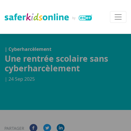
| Cyberharcèlement
Une rentrée scolaire sans
cyberharcèlement
| 24 Sep 2025
PARTAGER