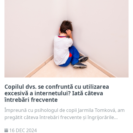
Copilul dvs. se confruntă cu utilizarea
excesivă a internetului? Iată câteva
întrebări frecvente
Împreună cu psihologul de copii Jarmila Tomková, am
pregătit câteva întrebări frecvente și îngrijorările
comune ale părinților cu privire la utilizarea excesivă a
16 DEC 2024
internetului. Aflați de ce astfel de obiceiuri ar putea fi