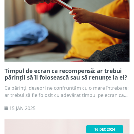
Timpul de ecran ca recompensă: ar trebui
părinții să îl folosească sau să renunțe la el?
Ca părinți, deseori ne confruntăm cu o mare întrebare:
ar trebui să fie folosit cu adevărat timpul pe ecran ca
recompensă? Am făcut echipă cu psihologul de copii
15 JAN 2025
Jarmila Tomkova pentru a explora de ce această
practică aparent inofensivă ar putea să nu fie cea mai
bună mișcare – și ce alternative ar putea face rutinele
16 DEC 2024
familiei dvs. mai fluide și mai fericite.