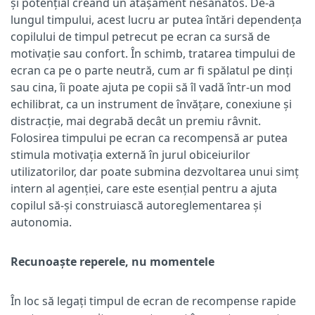
și potențial creând un atașament nesănătos. De-a
lungul timpului, acest lucru ar putea întări dependența
copilului de timpul petrecut pe ecran ca sursă de
motivație sau confort. În schimb, tratarea timpului de
ecran ca pe o parte neutră, cum ar fi spălatul pe dinți
sau cina, îi poate ajuta pe copii să îl vadă într-un mod
echilibrat, ca un instrument de învățare, conexiune și
distracție, mai degrabă decât un premiu râvnit.
Folosirea timpului pe ecran ca recompensă ar putea
stimula motivația externă în jurul obiceiurilor
utilizatorilor, dar poate submina dezvoltarea unui simț
intern al agenției, care este esențial pentru a ajuta
copilul să-și construiască autoreglementarea și
autonomia.
Recunoaște reperele, nu momentele
În loc să legați timpul de ecran de recompense rapide