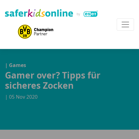
| Games
Gamer over? Tipps für
sicheres Zocken
| 05 Nov 2020