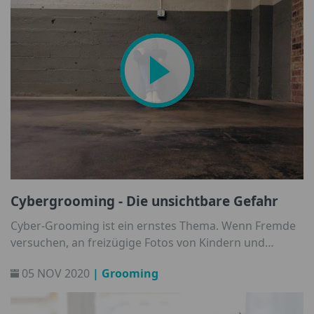
Cybergrooming - Die unsichtbare Gefahr
Cyber-Grooming ist ein ernstes Thema. Wenn Fremde
versuchen, an freizügige Fotos von Kindern und
Jugendliche zu gelangen, was kann man als Eltern tun?
05 NOV 2020
| Grooming