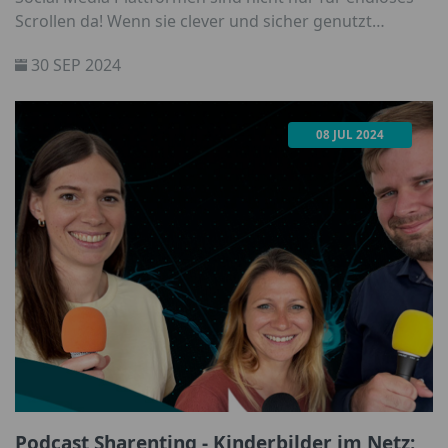
Scrollen da! Wenn sie clever und sicher genutzt
werden, können sie zu aufregenden Spielplätzen
30 SEP 2024
werden, auf denen Kinder ihre Kreativität voll ausleben
können. Aber trotzdem solltet Ihr und Eure Kids die
Augen immer offen und an sichere Regeln halten.
08 JUL 2024
Podcast Sharenting - Kinderbilder im Netz: