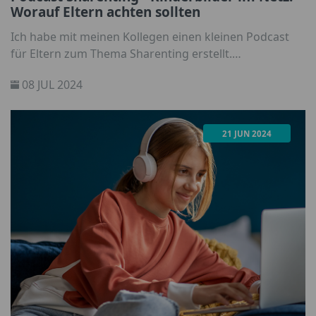
Worauf Eltern achten sollten
Ich habe mit meinen Kollegen einen kleinen Podcast
für Eltern zum Thema Sharenting erstellt.
Sicherheitsexperte Philipp, unsere studierte Ethikerin
08 JUL 2024
Steph und ich als Projektleiterin von Saferkidsonline
haben versucht, den Trend und seine Risiken näher zu
beleuchten.
21 JUN 2024