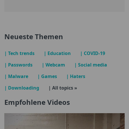
Neueste Themen
| Tech trends
| Education
| COVID-19
| Passwords
| Webcam
| Social media
| Malware
| Games
| Haters
| Downloading
| All topics »
Empfohlene Videos