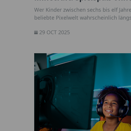
Wer Kinder zwischen sechs bis elf Jahr
beliebte Pixelwelt wahrscheinlich läng
Spiel ist nicht nur ein Baukasten für F
29 OCT 2025
Ort, an dem Risiken lauern können. Mit
Minecraft aber sicher und einfach ein 