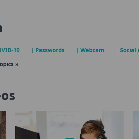
n
OVID-19
| Passwords
| Webcam
| Social
topics »
eos