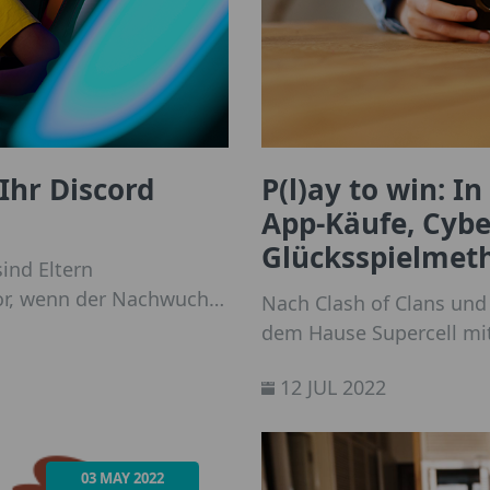
Ihr Discord
P(l)ay to win: In
App-Käufe, Cyb
Glücksspielmet
ind Eltern
vor, wenn der Nachwuchs
Nach Clash of Clans und
eitdem häufen sich auch
dem Hause Supercell mit
 den Missbrauch der
Kassenschlager produzie
utzt, sollte noch mehr
12 JUL 2022
Strategiespiel für Mobil
 Tipps, wie Ihr Euren
ist, läuft es immer noch
Fangemeinde. Doch ganz 
Eltern achten sollten.
03 MAY 2022