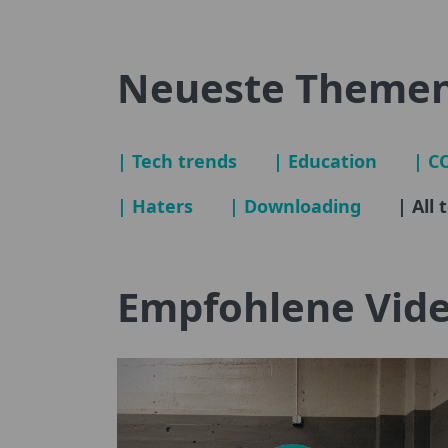
Neueste Theme
| Tech trends
| Education
| C
| Haters
| Downloading
| All 
Empfohlene Vid