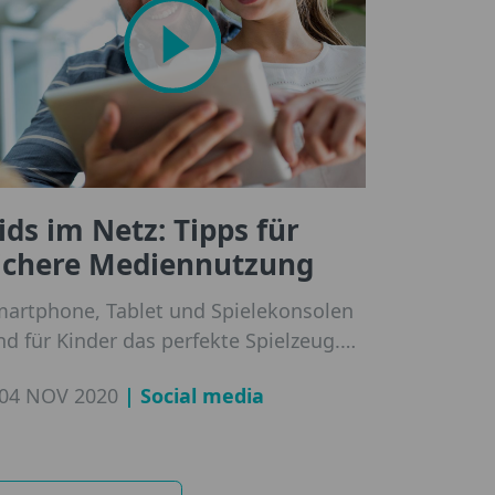
ids im Netz: Tipps für
ichere Mediennutzung
artphone, Tablet und Spielekonsolen
nd für Kinder das perfekte Spielzeug.
ch die Gefahren bei der Nutzung sind
| Social media
04 NOV 2020
tern und dem Nachwuchs gar nicht so
wusst.