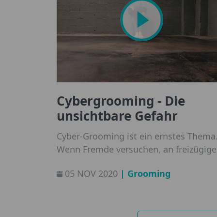
Cybergrooming - Die
unsichtbare Gefahr
Cyber-Grooming ist ein ernstes Thema
Wenn Fremde versuchen, an freizügige
Fotos von Kindern und Jugendliche zu
| Grooming
05 NOV 2020
gelangen, was kann man als Eltern tun