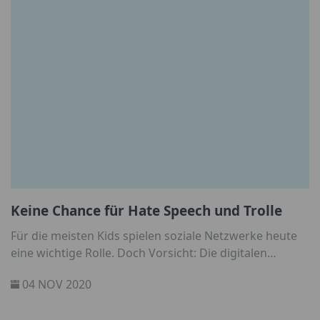
Keine Chance für Hate Speech und Trolle
Für die meisten Kids spielen soziale Netzwerke heute
eine wichtige Rolle. Doch Vorsicht: Die digitalen
Dienste sind zwar unterhaltsam und nützlich, können
04 NOV 2020
jedoch auch eine Menge Probleme bereiten. Eines
davon ist Hate Speech. Wir verraten Ihnen, welche