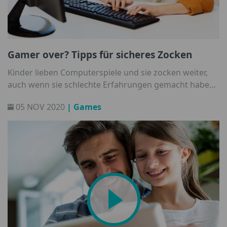
Gamer over? Tipps für sicheres Zocken
Kinder lieben Computerspiele und sie zocken weiter,
auch wenn sie schlechte Erfahrungen gemacht haben.
Vermeintlich kostenlose Gratisspiele sind beliebte
05 NOV 2020
| Games
Fallen von Cyberkriminellen. Wir haben gute Tipps,
damit den Eltern und Kids die Lust am Zocken nicht
vergeht.