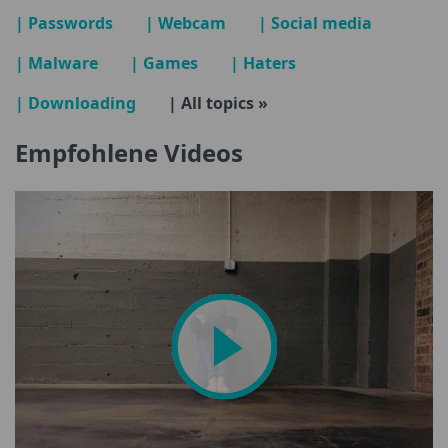
| Passwords
| Webcam
| Social media
| Malware
| Games
| Haters
| Downloading
| All topics »
Empfohlene Videos