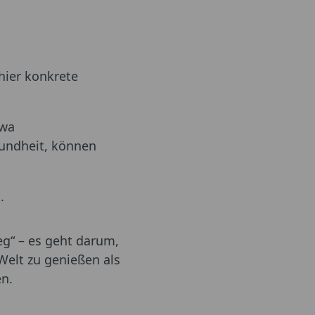
hier konkrete
twa
undheit, können
.
eg“ – es geht darum,
 Welt zu genießen als
en.