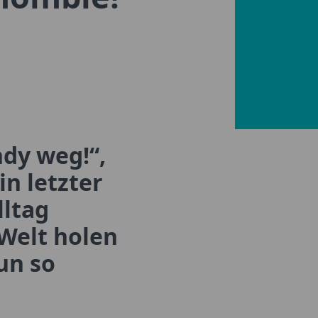
ndy weg!“,
in letzter
lltag
 Welt holen
un so