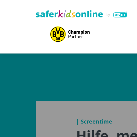
| Screentime
Hilfe, m