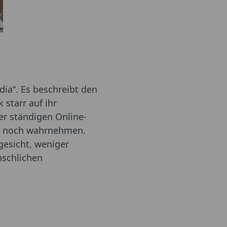
ia“. Es beschreibt den
 starr auf ihr
r ständigen Online-
um noch wahrnehmen.
gesicht, weniger
nschlichen