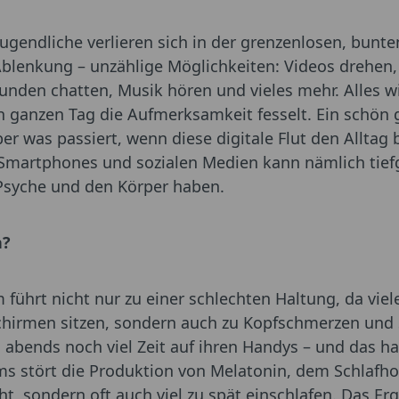
gendliche verlieren sich in der grenzenlosen, bunten
r Ablenkung – unzählige Möglichkeiten: Videos drehen
unden chatten, Musik hören und vieles mehr. Alles 
n ganzen Tag die Aufmerksamkeit fesselt. Ein schön g
ber was passiert, wenn diese digitale Flut den Alltag
Smartphones und sozialen Medien kann nämlich tief
Psyche und den Körper haben.
n?
führt nicht nur zu einer schlechten Haltung, da vie
chirmen sitzen, sondern auch zu Kopfschmerzen und 
 abends noch viel Zeit auf ihren Handys – und das ha
rms stört die Produktion von Melatonin, dem Schlafho
ht, sondern oft auch viel zu spät einschlafen. Das E