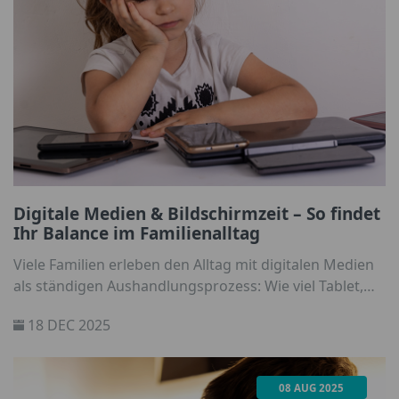
Digitale Medien & Bildschirmzeit – So findet
Ihr Balance im Familienalltag
Viele Familien erleben den Alltag mit digitalen Medien
als ständigen Aushandlungsprozess: Wie viel Tablet,
Smartphone & Co. ist okay? Wann wird’s zu viel? Wie
18 DEC 2025
regle ich Bildschirmzeiten ohne Druck und Beef? Hier
findet Ihr Tipps zu einem entspannten Umgang mit
der Mediennutzung.
08 AUG 2025