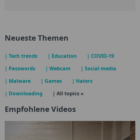
Neueste Themen
| Tech trends
| Education
| COVID-19
| Passwords
| Webcam
| Social media
| Malware
| Games
| Haters
| Downloading
| All topics »
Empfohlene Videos