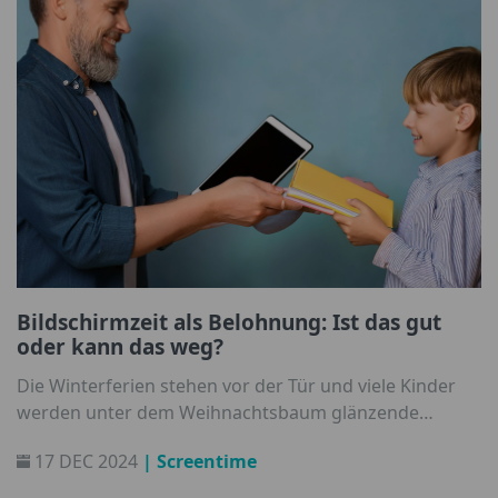
Bildschirmzeit als Belohnung: Ist das gut
oder kann das weg?
Die Winterferien stehen vor der Tür und viele Kinder
werden unter dem Weihnachtsbaum glänzende
Smartphones und iPads finden. Doch als Eltern stehen
17 DEC 2024
| Screentime
wir oft vor einer großen Frage: Wie kann ich die
Bildschirmzeit eindämmen? Soll ich die Bildschirmzeit