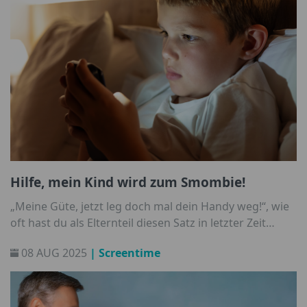
Hilfe, mein Kind wird zum Smombie!
„Meine Güte, jetzt leg doch mal dein Handy weg!“, wie
oft hast du als Elternteil diesen Satz in letzter Zeit
gesagt? Für viele Eltern ist es zum Alltag geworden,
08 AUG 2025
| Screentime
ihre Kinder aus der digitalen Welt holen zu müssen.
Aber warum? Was ist denn nun so fesselnd?