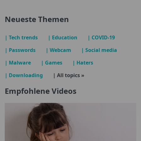
Neueste Themen
| Tech trends
| Education
| COVID-19
| Passwords
| Webcam
| Social media
| Malware
| Games
| Haters
| Downloading
| All topics »
Empfohlene Videos