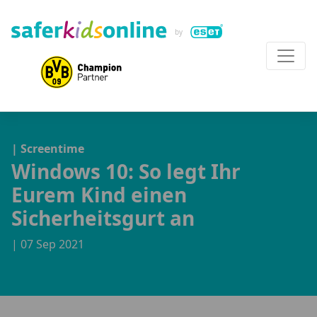
| Screentime
Windows 10: So legt Ihr
Eurem Kind einen
Sicherheitsgurt an
| 07 Sep 2021