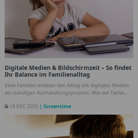
Digitale Medien & Bildschirmzeit – So findet
Ihr Balance im Familienalltag
Viele Familien erleben den Alltag mit digitalen Medien
als ständigen Aushandlungsprozess: Wie viel Tablet,
Smartphone & Co. ist okay? Wann wird’s zu viel? Wie
18 DEC 2025
| Screentime
regle ich Bildschirmzeiten ohne Druck und Beef? Hier
findet Ihr Tipps zu einem entspannten Umgang mit
der Mediennutzung.