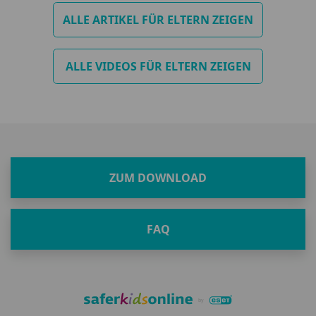
als Belohnung einsetzen? Zusammen mit der
ALLE ARTIKEL FÜR ELTERN ZEIGEN
Kinderpsychologin Jarmila Tomkova finden wir heraus,
warum diese scheinbar harmlose Belohnung vielleicht
nicht der beste Weg ist - und welche Alternativen den
ALLE VIDEOS FÜR ELTERN ZEIGEN
Familienalltag reibungsloser und glücklicher machen
könnten.
ZUM DOWNLOAD
FAQ